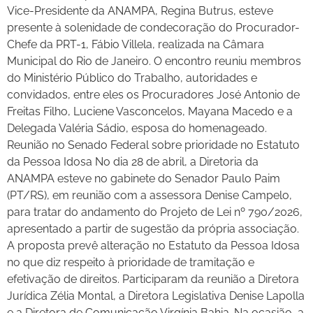
Vice-Presidente da ANAMPA, Regina Butrus, esteve
presente à solenidade de condecoração do Procurador-
Chefe da PRT-1, Fábio Villela, realizada na Câmara
Municipal do Rio de Janeiro. O encontro reuniu membros
do Ministério Público do Trabalho, autoridades e
convidados, entre eles os Procuradores José Antonio de
Freitas Filho, Luciene Vasconcelos, Mayana Macedo e a
Delegada Valéria Sádio, esposa do homenageado.
Reunião no Senado Federal sobre prioridade no Estatuto
da Pessoa Idosa No dia 28 de abril, a Diretoria da
ANAMPA esteve no gabinete do Senador Paulo Paim
(PT/RS), em reunião com a assessora Denise Campelo,
para tratar do andamento do Projeto de Lei nº 790/2026,
apresentado a partir de sugestão da própria associação.
A proposta prevê alteração no Estatuto da Pessoa Idosa
no que diz respeito à prioridade de tramitação e
efetivação de direitos. Participaram da reunião a Diretora
Jurídica Zélia Montal, a Diretora Legislativa Denise Lapolla
e a Diretora de Comunicação Virgínia Bahia. Na ocasião, a