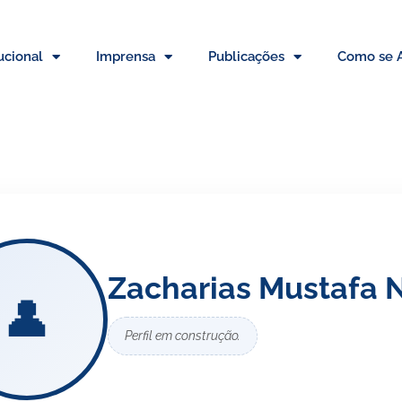
tucional
Imprensa
Publicações
Como se A
Zacharias Mustafa 
👤
Perfil em construção.