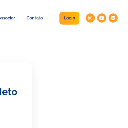
Login
ssociar
Contato
Neto