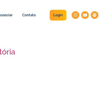
Login
ssociar
Contato
tória